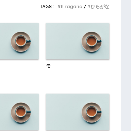
TAGS :
hiragana
ひらがな
モ