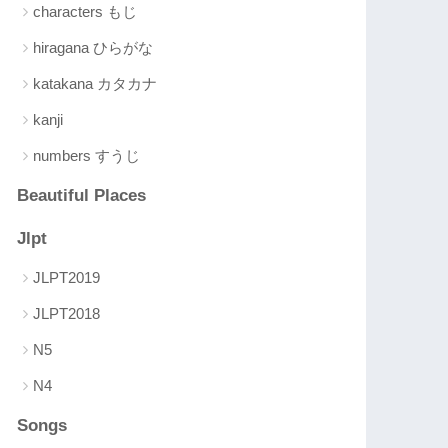
characters もじ
hiragana ひらがな
katakana カタカナ
kanji
numbers すうじ
Beautiful Places
Jlpt
JLPT2019
JLPT2018
N5
N4
Songs