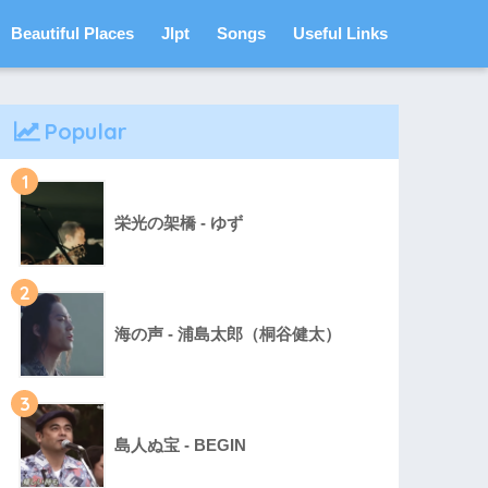
Beautiful Places
Jlpt
Songs
Useful Links
Popular
1
栄光の架橋 - ゆず
2
海の声 - 浦島太郎（桐谷健太）
3
島人ぬ宝 - BEGIN