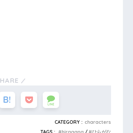
SHARE
LINE
CATEGORY :
characters
TAGS :
hiragana
ひらがな