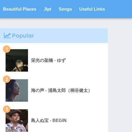
Beautiful Places
Jlpt
Songs
Useful Links
Popular
1
栄光の架橋 - ゆず
2
海の声 - 浦島太郎（桐谷健太）
3
島人ぬ宝 - BEGIN