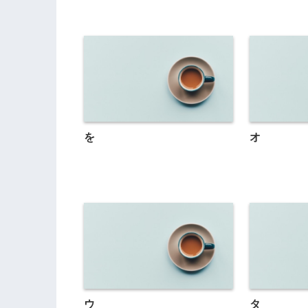
を
オ
ウ
タ