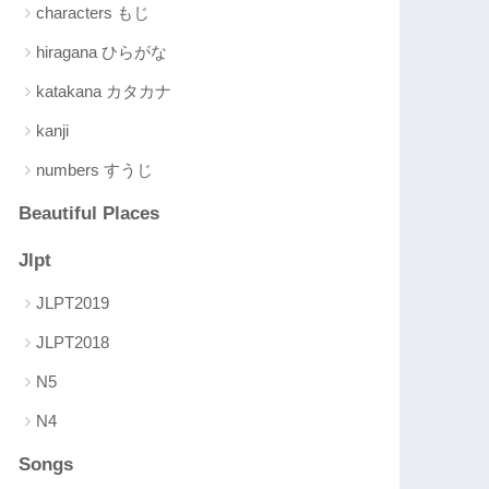
characters もじ
hiragana ひらがな
katakana カタカナ
kanji
numbers すうじ
Beautiful Places
Jlpt
JLPT2019
JLPT2018
N5
N4
Songs