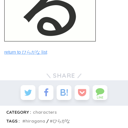
return to ひらがな list
SHARE
LINE
CATEGORY :
characters
TAGS :
hiragana
ひらがな