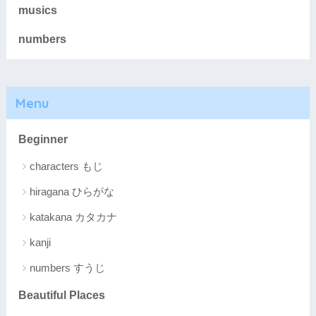
musics
numbers
Menu
Beginner
characters もじ
hiragana ひらがな
katakana カタカナ
kanji
numbers すうじ
Beautiful Places