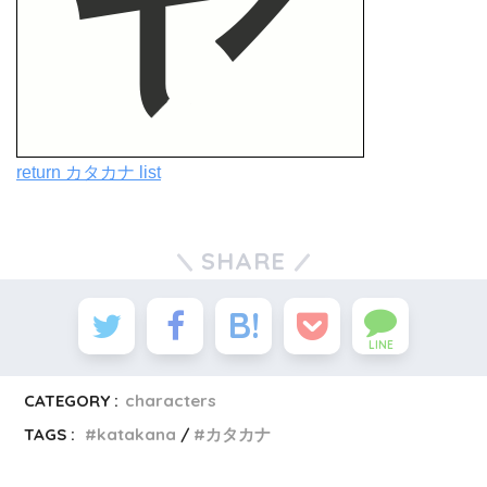
return カタカナ list
SHARE
LINE
CATEGORY :
characters
TAGS :
katakana
カタカナ