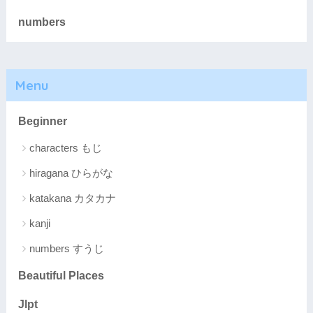
numbers
Menu
Beginner
characters もじ
hiragana ひらがな
katakana カタカナ
kanji
numbers すうじ
Beautiful Places
Jlpt