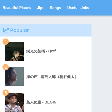
Beautiful Places
Jlpt
Songs
Useful Links
Popular
1
栄光の架橋 - ゆず
2
海の声 - 浦島太郎（桐谷健太）
3
島人ぬ宝 - BEGIN