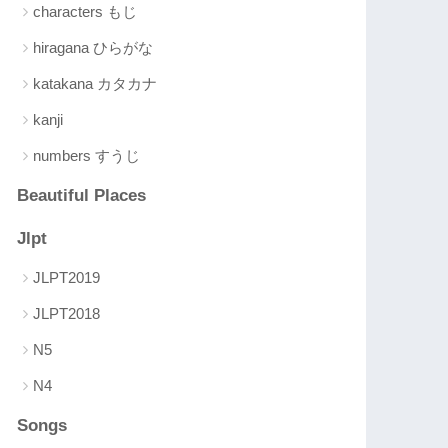
characters もじ
hiragana ひらがな
katakana カタカナ
kanji
numbers すうじ
Beautiful Places
Jlpt
JLPT2019
JLPT2018
N5
N4
Songs