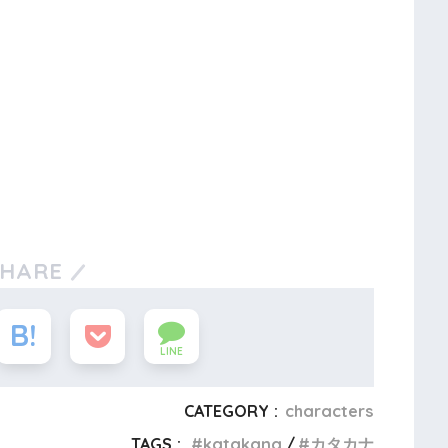
SHARE
LINE
CATEGORY :
characters
TAGS :
katakana
カタカナ