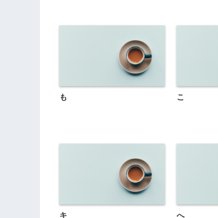
も
こ
キ
へ