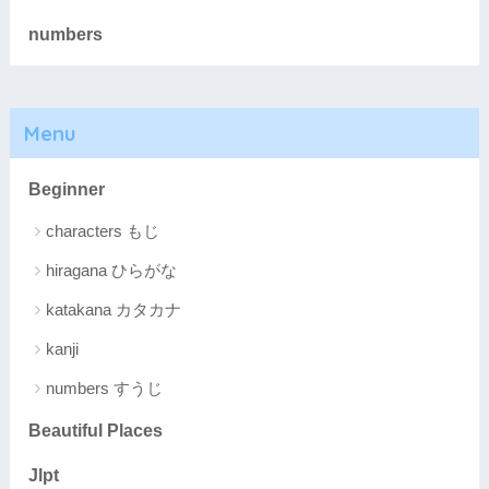
numbers
Menu
Beginner
characters もじ
hiragana ひらがな
katakana カタカナ
kanji
numbers すうじ
Beautiful Places
Jlpt