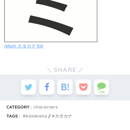
return カタカナ list
SHARE
LINE
CATEGORY :
characters
TAGS :
katakana
カタカナ