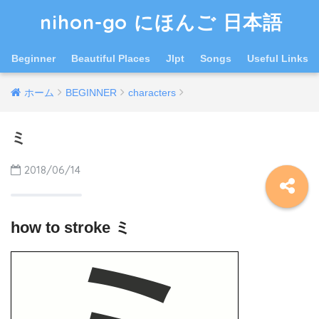
nihon-go にほんご 日本語
Beginner
Beautiful Places
Jlpt
Songs
Useful Links
ホーム
BEGINNER
characters
ミ
2018/06/14
how to stroke ミ