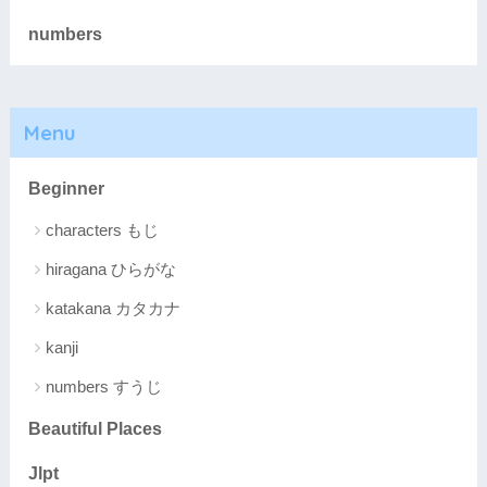
numbers
Menu
Beginner
characters もじ
hiragana ひらがな
katakana カタカナ
kanji
numbers すうじ
Beautiful Places
Jlpt