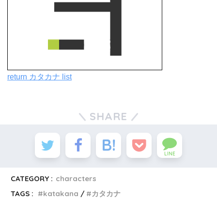
return カタカナ list
SHARE
LINE
CATEGORY :
characters
TAGS :
katakana
カタカナ