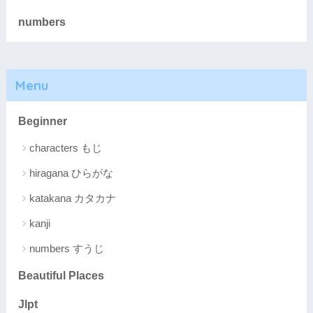
numbers
Menu
Beginner
characters もじ
hiragana ひらがな
katakana カタカナ
kanji
numbers すうじ
Beautiful Places
Jlpt