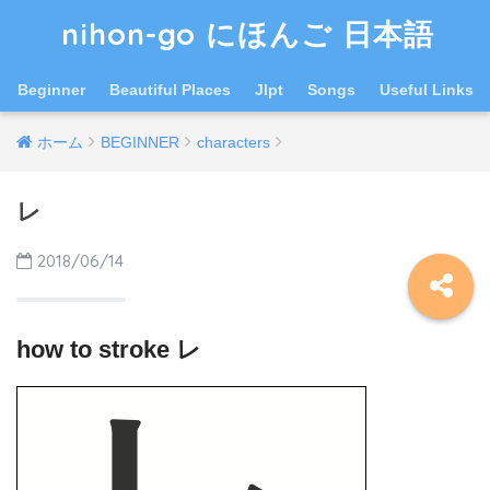
nihon-go にほんご 日本語
Beginner
Beautiful Places
Jlpt
Songs
Useful Links
ホーム
BEGINNER
characters
レ
2018/06/14
how to stroke レ