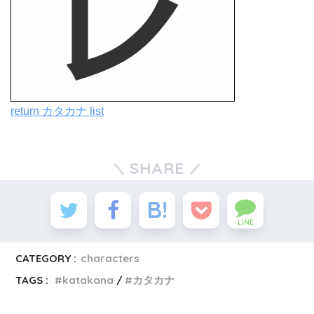
return カタカナ list
SHARE
LINE
CATEGORY :
characters
TAGS :
katakana
カタカナ