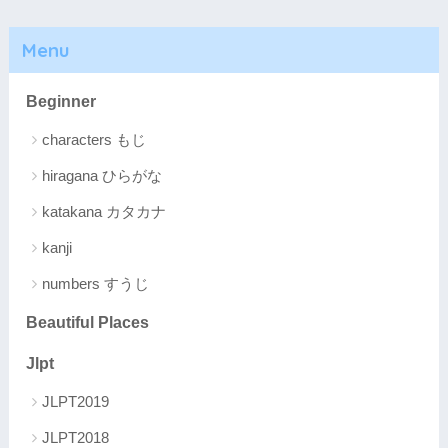
Menu
Beginner
characters もじ
hiragana ひらがな
katakana カタカナ
kanji
numbers すうじ
Beautiful Places
Jlpt
JLPT2019
JLPT2018