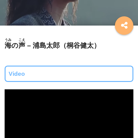
うみ
こえ
海
の
声
– 浦島太郎（桐谷健太）
Video