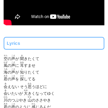
Lyrics
そら
こえ
き
空
の
声
が
聞
きたくて
かぜ
こえ
みみ
風
の
声
に
耳
すませ
うみ
こえ
し
海
の
声
が
知
りたくて
きみ
こえ
さが
君
の
声
を
探
してる
あ
おも
会
えない そう
思
うほどに
あ
おお
会
いたいが
大
きくなってゆく
かわ
やま
川
のつぶやき
山
のささやき
きみ
こえ
かん
君
の
声
のように
感
じるんだ