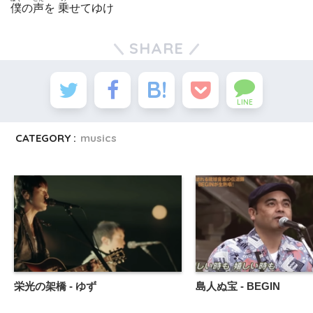
僕
の
声
を
乗
せてゆけ
SHARE
LINE
CATEGORY :
musics
栄光の架橋 - ゆず
島人ぬ宝 - BEGIN