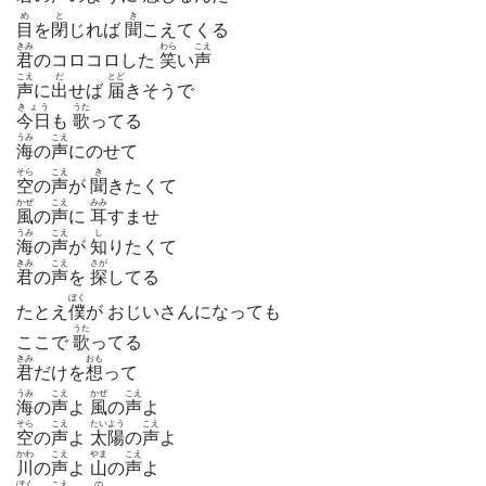
め
と
き
目
を
閉
じれば
聞
こえてくる
きみ
わら
こえ
君
のコロコロした
笑
い
声
こえ
だ
とど
声
に
出
せば
届
きそうで
きょう
うた
今日
も
歌
ってる
うみ
こえ
海
の
声
にのせて
そら
こえ
き
空
の
声
が
聞
きたくて
かぜ
こえ
みみ
風
の
声
に
耳
すませ
うみ
こえ
し
海
の
声
が
知
りたくて
きみ
こえ
さが
君
の
声
を
探
してる
ぼく
たとえ
僕
が おじいさんになっても
うた
ここで
歌
ってる
きみ
おも
君
だけを
想
って
うみ
こえ
かぜ
こえ
海
の
声
よ
風
の
声
よ
そら
こえ
たいよう
こえ
空
の
声
よ
太陽
の
声
よ
かわ
こえ
やま
こえ
川
の
声
よ
山
の
声
よ
ぼく
こえ
の